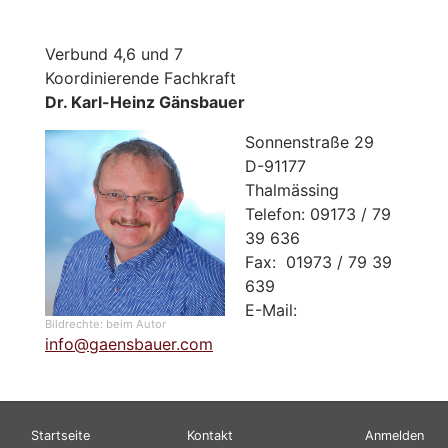
Verbund 4,6 und 7
Koordinierende Fachkraft
Dr. Karl-Heinz Gänsbauer
Sonnenstraße 29
D-91177
Thalmässing
Telefon: 09173 / 79
39 636
Fax: 01973 / 79 39
639
E-Mail:
Bildrechte:
beim Autor
info@gaensbauer.com
Hauptnavigation
Fußbereichsmenü
Benutzerme
Startseite
Kontakt
Anmelden