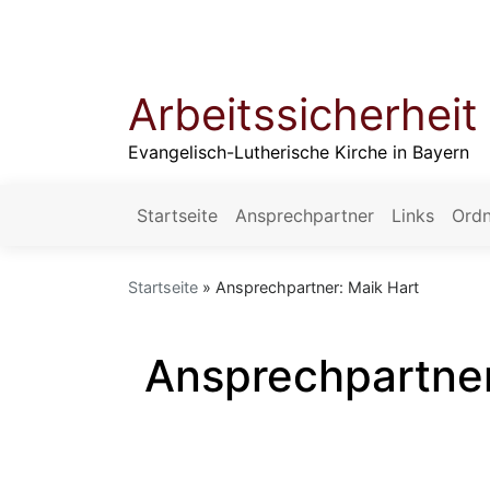
Direkt
zum
Inhalt
Arbeitssicherhei
Evangelisch-Lutherische Kirche in Bayern
Startseite
Ansprechpartner
Links
Ordn
Hauptnavigation
Startseite
Ansprechpartner: Maik Hart
Ansprechpartner