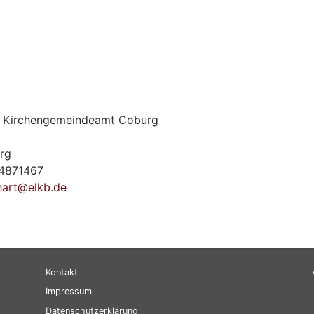
. Kirchengemeindeamt Coburg
rg
/4871467
hart@elkb.de
Fußbereichsmenü
Be
Kontakt
Impressum
Datenschutzerklärung